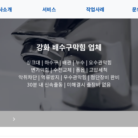
사소개
서비스
작업사례
문
사소개
솔루션
전체보기
상
강화 배수구막힘
업체
내사항
블로그
세면대 작업
고
싱크대 | 하수구 | 배관 | 누수 | 오수관막힘
시는길
변기 작업
변기막힘 | 수전교체 | 폽옵 | 고압세척
악취차단 | 역류방지 | 우수관막힘 | 첨단장비 완비
욕조 작업
30분 내 신속출동 | 미해결시 출장비 없음
하수구 작업
수도꼭지 작업