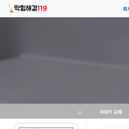
회
회
안
오
샤워기 교체